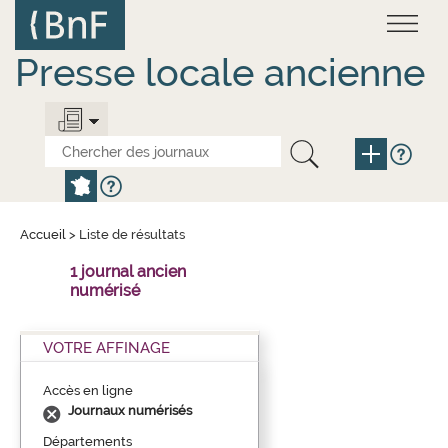
Aller
Panneau de gestion des cookies
au
contenu
principal
Presse locale ancienne
Accueil
>
Liste de résultats
1 journal ancien
numérisé
VOTRE AFFINAGE
Accès en ligne
Journaux numérisés
Départements