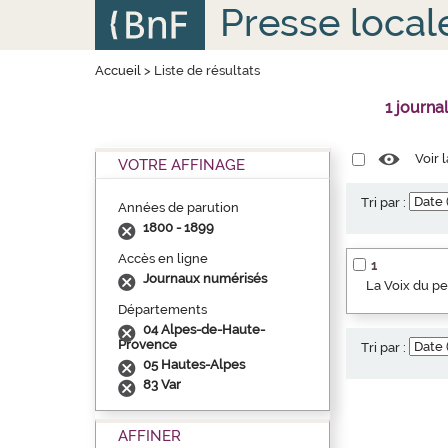
Aller
Panneau de gestion des cookies
Presse local
au
contenu
principal
Accueil
>
Liste de résultats
1 journa
Voir 
VOTRE AFFINAGE
Tri par :
Années de parution
1800 - 1899
Accès en ligne
1
Journaux numérisés
La Voix du p
Départements
04 Alpes-de-Haute-
Provence
Tri par :
05 Hautes-Alpes
83 Var
AFFINER