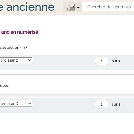
e ancienne
l ancien numérisé
la sélection (
0
)
sur 1
euple
sur 1