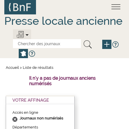
Aller
Panneau de gestion des cookies
au
contenu
principal
Presse locale ancienne
Accueil
>
Liste de résultats
Il n'y a pas de journaux anciens
numérisés
VOTRE AFFINAGE
Accès en ligne
Journaux non numérisés
Départements