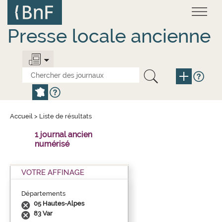
Aller
Panneau de gestion des cookies
au
contenu
principal
Presse locale ancienne
Accueil
>
Liste de résultats
1 journal ancien
numérisé
VOTRE AFFINAGE
Départements
05 Hautes-Alpes
83 Var