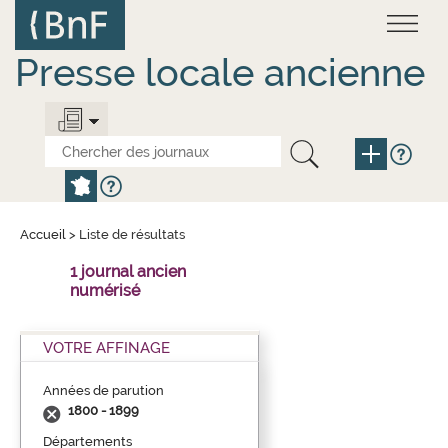
Aller
Panneau de gestion des cookies
au
contenu
principal
Presse locale ancienne
Accueil
>
Liste de résultats
1 journal ancien
numérisé
VOTRE AFFINAGE
Années de parution
1800 - 1899
Départements