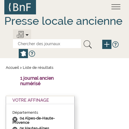
Aller
Panneau de gestion des cookies
au
contenu
principal
Presse locale ancienne
Accueil
>
Liste de résultats
1 journal ancien
numérisé
VOTRE AFFINAGE
Départements
04 Alpes-de-Haute-
Provence
05 Hautes-Alpes