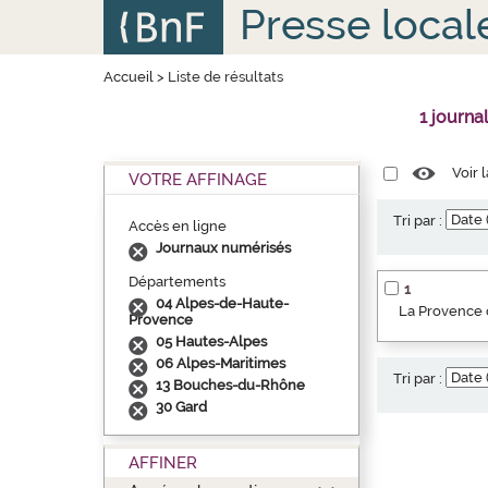
Aller
Panneau de gestion des cookies
Presse local
au
contenu
principal
Accueil
>
Liste de résultats
1 journa
Voir 
VOTRE AFFINAGE
Tri par :
Accès en ligne
Journaux numérisés
Départements
1
04 Alpes-de-Haute-
La Provence o
Provence
05 Hautes-Alpes
06 Alpes-Maritimes
Tri par :
13 Bouches-du-Rhône
30 Gard
AFFINER