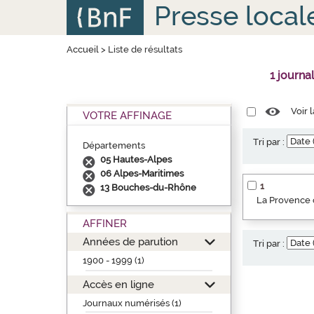
Aller
Panneau de gestion des cookies
Presse local
au
contenu
principal
Accueil
>
Liste de résultats
1 journa
Voir 
VOTRE AFFINAGE
Tri par :
Départements
05 Hautes-Alpes
06 Alpes-Maritimes
1
13 Bouches-du-Rhône
La Provence o
AFFINER
Années de parution
Tri par :
1900 - 1999 (1)
Accès en ligne
Journaux numérisés (1)