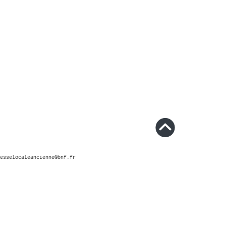
esselocaleancienne@bnf.fr