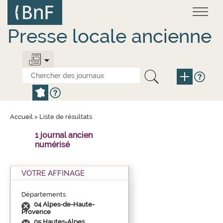
Aller
Panneau de gestion des cookies
au
contenu
principal
Presse locale ancienne
Accueil
>
Liste de résultats
1 journal ancien
numérisé
VOTRE AFFINAGE
Départements
04 Alpes-de-Haute-
Provence
05 Hautes-Alpes