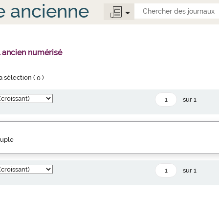
e ancienne
l ancien numérisé
la sélection (
0
)
sur 1
euple
sur 1