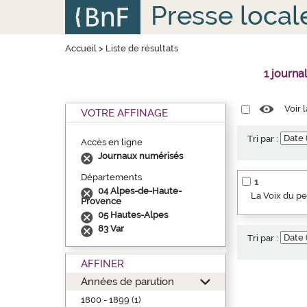
Aller
Panneau de gestion des cookies
Presse local
au
contenu
principal
Accueil
>
Liste de résultats
1 journa
Voir 
VOTRE AFFINAGE
Tri par :
Accès en ligne
Journaux numérisés
Départements
1
04 Alpes-de-Haute-
La Voix du p
Provence
05 Hautes-Alpes
83 Var
Tri par :
AFFINER
Années de parution
1800 - 1899 (1)