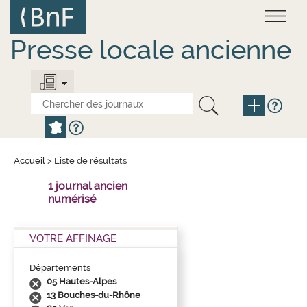
Aller
Panneau de gestion des cookies
au
contenu
principal
Presse locale ancienne
Accueil
>
Liste de résultats
1 journal ancien
numérisé
VOTRE AFFINAGE
Départements
05 Hautes-Alpes
13 Bouches-du-Rhône