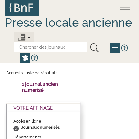
Aller
Panneau de gestion des cookies
au
contenu
principal
Presse locale ancienne
Accueil
>
Liste de résultats
1 journal ancien
numérisé
VOTRE AFFINAGE
Accès en ligne
Journaux numérisés
Départements