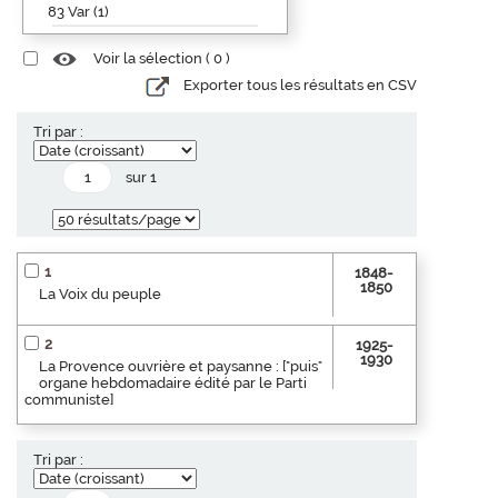
83 Var (1)
Voir la sélection (
0
)
Exporter tous les résultats en CSV
Tri par :
sur 1
1
1848-
1850
La Voix du peuple
2
1925-
1930
La Provence ouvrière et paysanne : ["puis"
organe hebdomadaire édité par le Parti
communiste]
Tri par :