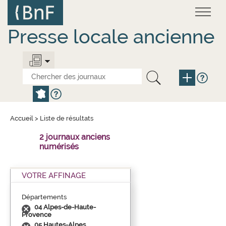
Aller
Panneau de gestion des cookies
au
contenu
principal
Presse locale ancienne
Accueil
>
Liste de résultats
2 journaux anciens
numérisés
VOTRE AFFINAGE
Départements
04 Alpes-de-Haute-
Provence
05 Hautes-Alpes