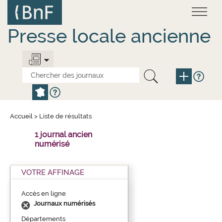
Aller
Panneau de gestion des cookies
au
contenu
principal
Presse locale ancienne
Accueil
>
Liste de résultats
1 journal ancien
numérisé
VOTRE AFFINAGE
Accès en ligne
Journaux numérisés
Départements