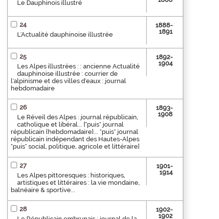
Le Dauphinois illustré
24
1888-
1891
L'Actualité dauphinoise illustrée
25
1892-
1904
Les Alpes illustrées : : ancienne Actualité
dauphinoise illustrée : courrier de
l'alpinisme et des villes d'eaux : journal
hebdomadaire
26
1893-
1908
Le Réveil des Alpes : journal républicain,
catholique et libéral... ["puis" journal
républicain {hebdomadaire}... "puis" journal
républicain indépendant des Hautes-Alpes
"puis" social, politique, agricole et littéraire]
27
1901-
1914
Les Alpes pittoresques : historiques,
artistiques et littéraires : la vie mondaine,
balnéaire & sportive...
28
1902-
1902
Le Républicain embrunais : journal de la