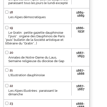
paraissant tous les jours le lundi excepté
18
1885-
1889
Les Alpes démocratiques
19
1886-
1932
Le Gratin : petite gazette dauphinoise
["puis" : organe des Dauphinois de Paris
"puis" bulletin de la Société artistique et
littéraire du "Gratin"...]
20
1887-
1893
Annales de Notre-Dame du Laus,
Semaine religieuse du diocèse de Gap
21
1887-
1888
L'Illustration dauphinoise
22
1887-
1887
Les Alpes illustrées : paraissant le
dimanche
23
1888-
1888