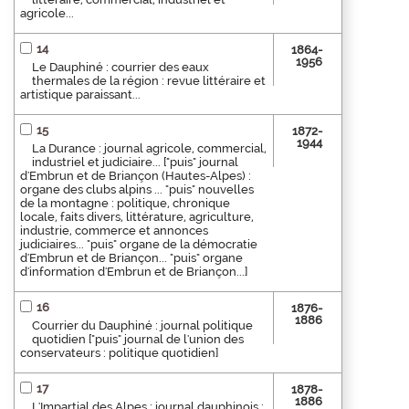
agricole...
14
1864-
1956
Le Dauphiné : courrier des eaux
thermales de la région : revue littéraire et
artistique paraissant...
15
1872-
1944
La Durance : journal agricole, commercial,
industriel et judiciaire... ["puis" journal
d'Embrun et de Briançon (Hautes-Alpes) :
organe des clubs alpins ... "puis" nouvelles
de la montagne : politique, chronique
locale, faits divers, littérature, agriculture,
industrie, commerce et annonces
judiciaires... "puis" organe de la démocratie
d'Embrun et de Briançon... "puis" organe
d'information d'Embrun et de Briançon...]
16
1876-
1886
Courrier du Dauphiné : journal politique
quotidien ["puis" journal de l'union des
conservateurs : politique quotidien]
17
1878-
1886
L'Impartial des Alpes : journal dauphinois :