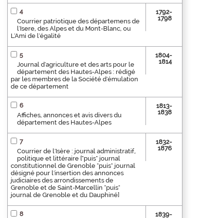
4
1792-
1798
Courrier patriotique des départemens de
l'Isere, des Alpes et du Mont-Blanc, ou
L'Ami de l'égalité
5
1804-
1814
Journal d'agriculture et des arts pour le
département des Hautes-Alpes : rédigé
par les membres de la Société d'émulation
de ce département
6
1813-
1838
Affiches, annonces et avis divers du
département des Hautes-Alpes
7
1832-
1876
Courrier de l'Isère : journal administratif,
politique et littéraire ["puis" journal
constitutionnel de Grenoble "puis" journal
désigné pour l'insertion des annonces
judiciaires des arrondissements de
Grenoble et de Saint-Marcellin "puis"
journal de Grenoble et du Dauphiné]
8
1839-