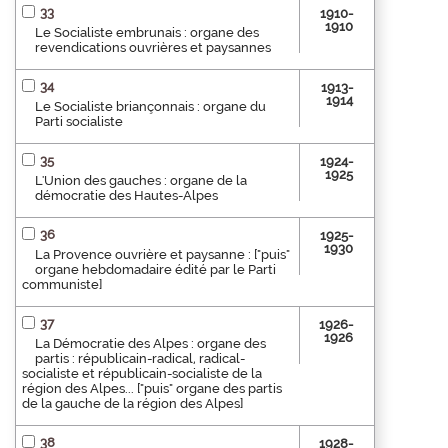
33
1910-
1910
Le Socialiste embrunais : organe des
revendications ouvrières et paysannes
34
1913-
1914
Le Socialiste briançonnais : organe du
Parti socialiste
35
1924-
1925
L'Union des gauches : organe de la
démocratie des Hautes-Alpes
36
1925-
1930
La Provence ouvrière et paysanne : ["puis"
organe hebdomadaire édité par le Parti
communiste]
37
1926-
1926
La Démocratie des Alpes : organe des
partis : républicain-radical, radical-
socialiste et républicain-socialiste de la
région des Alpes... ["puis" organe des partis
de la gauche de la région des Alpes]
38
1928-