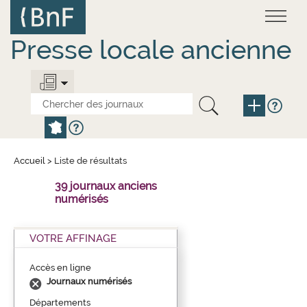
Aller
Panneau de gestion des cookies
au
contenu
principal
Presse locale ancienne
Accueil
>
Liste de résultats
39 journaux anciens
numérisés
VOTRE AFFINAGE
Accès en ligne
Journaux numérisés
Départements