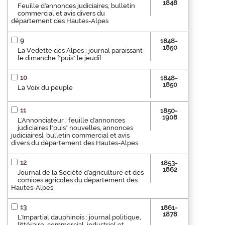
1848
Feuille d'annonces judiciaires, bulletin
commercial et avis divers du
département des Hautes-Alpes
9
1848-
1850
La Vedette des Alpes : journal paraissant
le dimanche ["puis" le jeudi]
10
1848-
1850
La Voix du peuple
11
1850-
1908
L'Annonciateur : feuille d'annonces
judiciaires ["puis" nouvelles, annonces
judiciaires], bulletin commercial et avis
divers du département des Hautes-Alpes
12
1853-
1862
Journal de la Société d'agriculture et des
comices agricoles du département des
Hautes-Alpes
13
1861-
1878
L'Impartial dauphinois : journal politique,
littéraire, commercial, industriel et