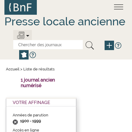
Aller
Panneau de gestion des cookies
au
contenu
principal
Presse locale ancienne
Accueil
>
Liste de résultats
1 journal ancien
numérisé
VOTRE AFFINAGE
Années de parution
1900 - 1999
Accès en ligne