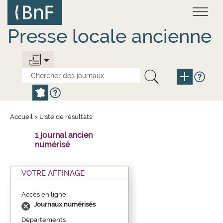
Aller
Panneau de gestion des cookies
au
contenu
principal
Presse locale ancienne
Accueil
>
Liste de résultats
1 journal ancien
numérisé
VOTRE AFFINAGE
Accès en ligne
Journaux numérisés
Départements