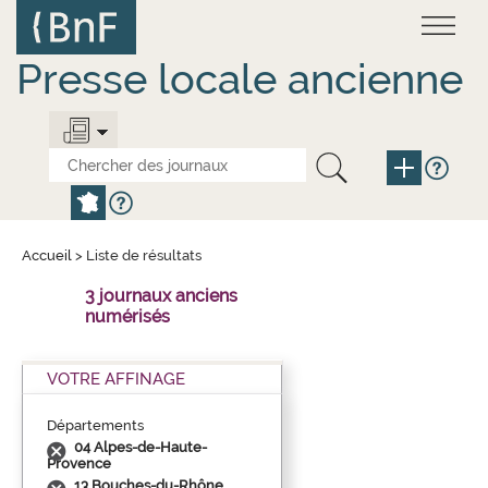
Aller
Panneau de gestion des cookies
au
contenu
principal
Presse locale ancienne
Accueil
>
Liste de résultats
3 journaux anciens
numérisés
VOTRE AFFINAGE
Départements
04 Alpes-de-Haute-
Provence
13 Bouches-du-Rhône