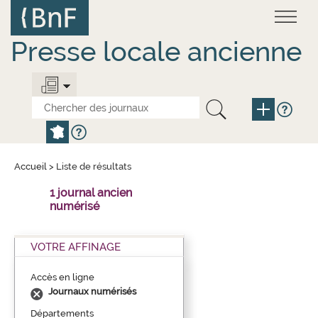
Aller
Panneau de gestion des cookies
au
contenu
principal
Presse locale ancienne
Accueil
>
Liste de résultats
1 journal ancien
numérisé
VOTRE AFFINAGE
Accès en ligne
Journaux numérisés
Départements