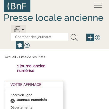
Aller
Panneau de gestion des cookies
au
contenu
principal
Presse locale ancienne
Accueil
>
Liste de résultats
1 journal ancien
numérisé
VOTRE AFFINAGE
Accès en ligne
Journaux numérisés
Départements