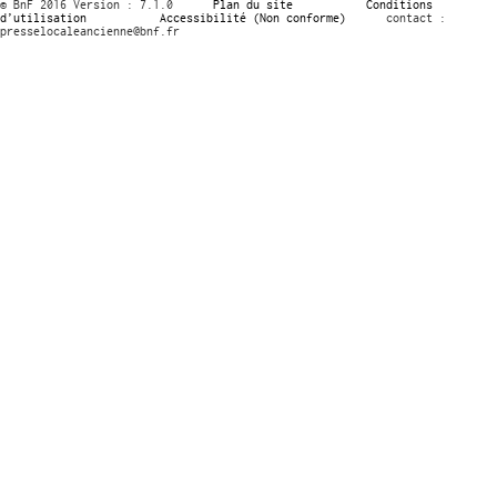
© BnF 2016 Version : 7.1.0
Plan du site
Conditions
d’utilisation
Accessibilité (Non conforme)
contact :
presselocaleancienne@bnf.fr