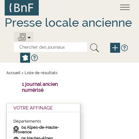
Aller
Panneau de gestion des cookies
au
contenu
principal
Presse locale ancienne
Accueil
>
Liste de résultats
1 journal ancien
numérisé
VOTRE AFFINAGE
Départements
04 Alpes-de-Haute-
Provence
05 Hautes-Alpes