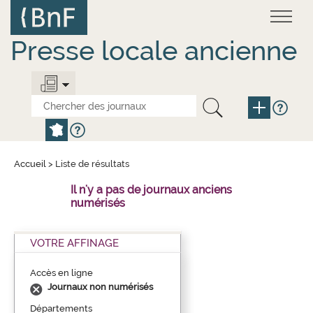
Aller
Panneau de gestion des cookies
au
contenu
principal
Presse locale ancienne
Accueil
>
Liste de résultats
Il n'y a pas de journaux anciens
numérisés
VOTRE AFFINAGE
Accès en ligne
Journaux non numérisés
Départements