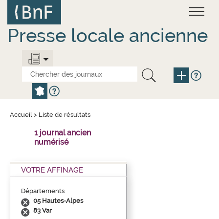
Aller
Panneau de gestion des cookies
au
contenu
principal
Presse locale ancienne
Accueil
>
Liste de résultats
1 journal ancien
numérisé
VOTRE AFFINAGE
Départements
05 Hautes-Alpes
83 Var