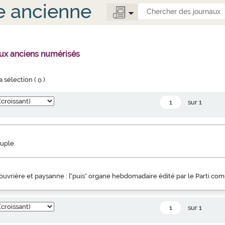
e ancienne
aux anciens numérisés
la sélection (
0
)
sur 1
euple
uvrière et paysanne : ["puis" organe hebdomadaire édité par le Parti co
sur 1