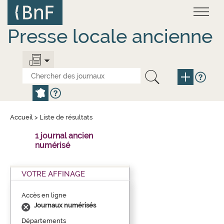
Aller
Panneau de gestion des cookies
au
contenu
principal
Presse locale ancienne
Accueil
>
Liste de résultats
1 journal ancien
numérisé
VOTRE AFFINAGE
Accès en ligne
Journaux numérisés
Départements