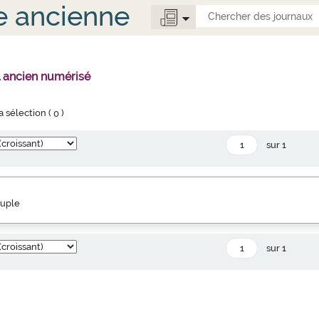
e ancienne
l ancien numérisé
la sélection (
0
)
sur 1
euple
sur 1