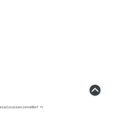
esselocaleancienne@bnf.fr