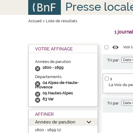
Aller
Panneau de gestion des cookies
Presse local
au
contenu
principal
Accueil
>
Liste de résultats
1 journa
Voir 
VOTRE AFFINAGE
Tri par :
Années de parution
1800 - 1899
Départements
1
04 Alpes-de-Haute-
La Voix du p
Provence
05 Hautes-Alpes
83 Var
Tri par :
AFFINER
Années de parution
1800 - 1899 (1)