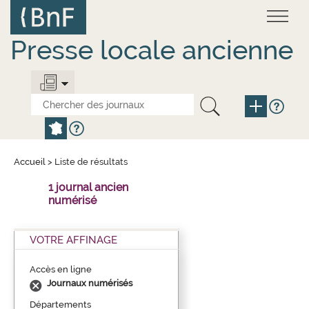
Aller
Panneau de gestion des cookies
au
contenu
principal
Presse locale ancienne
Accueil
>
Liste de résultats
1 journal ancien
numérisé
VOTRE AFFINAGE
Accès en ligne
Journaux numérisés
Départements