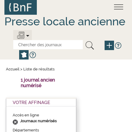
Aller
Panneau de gestion des cookies
au
contenu
principal
Presse locale ancienne
Accueil
>
Liste de résultats
1 journal ancien
numérisé
VOTRE AFFINAGE
Accès en ligne
Journaux numérisés
Départements