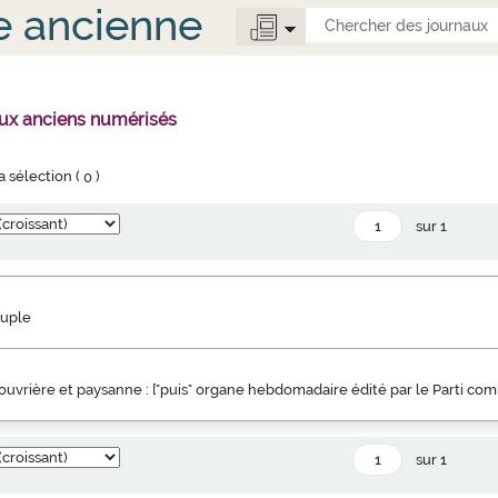
e ancienne
aux anciens numérisés
la sélection (
0
)
sur 1
euple
uvrière et paysanne : ["puis" organe hebdomadaire édité par le Parti co
sur 1