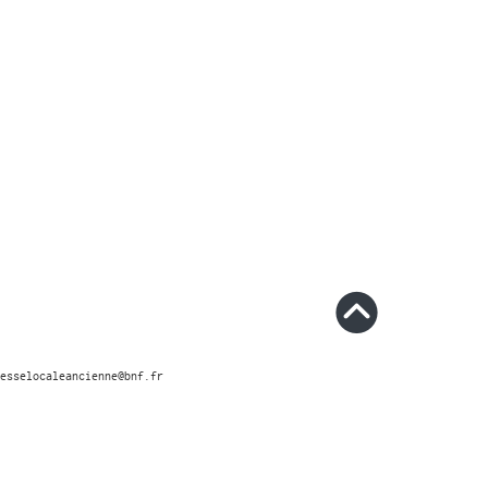
esselocaleancienne@bnf.fr