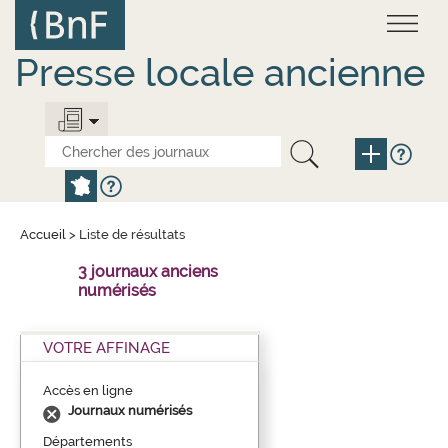
Aller
Panneau de gestion des cookies
au
contenu
principal
Presse locale ancienne
Accueil
>
Liste de résultats
3 journaux anciens
numérisés
VOTRE AFFINAGE
Accès en ligne
Journaux numérisés
Départements