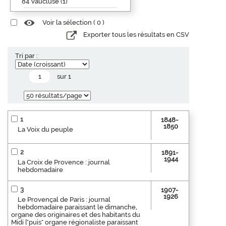
84 Vaucluse (1)
Voir la sélection (
0
)
Exporter tous les résultats en CSV
Tri par :
sur 1
1
1848-
1850
La Voix du peuple
2
1891-
1944
La Croix de Provence : journal
hebdomadaire
3
1907-
1926
Le Provençal de Paris : journal
hebdomadaire paraissant le dimanche,
organe des originaires et des habitants du
Midi ["puis" organe régionaliste paraissant