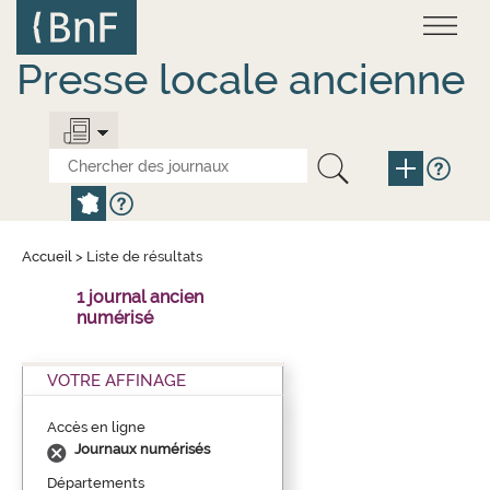
Aller
Panneau de gestion des cookies
au
contenu
principal
Presse locale ancienne
Accueil
>
Liste de résultats
1 journal ancien
numérisé
VOTRE AFFINAGE
Accès en ligne
Journaux numérisés
Départements