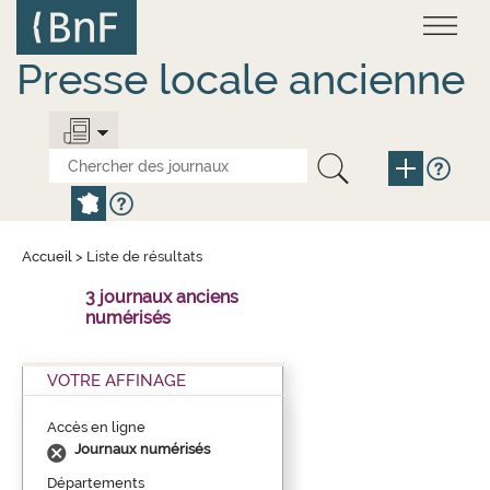
Aller
Panneau de gestion des cookies
au
contenu
principal
Presse locale ancienne
Accueil
>
Liste de résultats
3 journaux anciens
numérisés
VOTRE AFFINAGE
Accès en ligne
Journaux numérisés
Départements