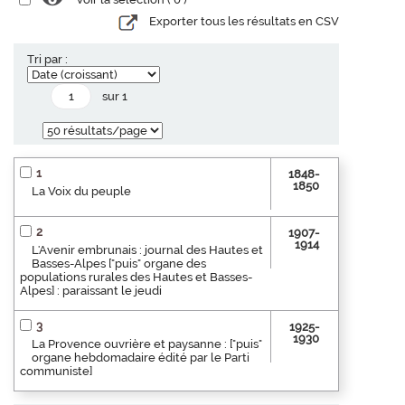
Exporter tous les résultats en CSV
Tri par :
sur 1
1
1848-
1850
La Voix du peuple
2
1907-
1914
L'Avenir embrunais : journal des Hautes et
Basses-Alpes ["puis" organe des
populations rurales des Hautes et Basses-
Alpes] : paraissant le jeudi
3
1925-
1930
La Provence ouvrière et paysanne : ["puis"
organe hebdomadaire édité par le Parti
communiste]