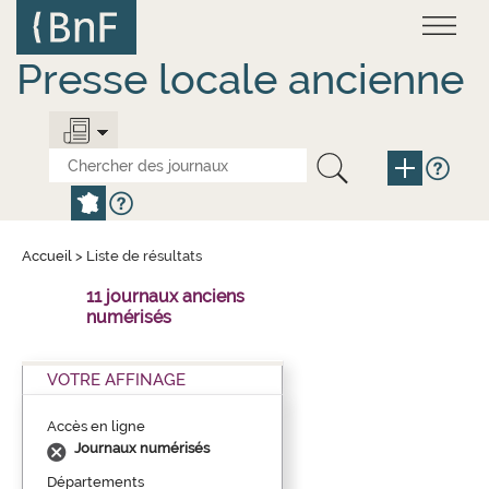
Aller
Panneau de gestion des cookies
au
contenu
principal
Presse locale ancienne
Accueil
>
Liste de résultats
11 journaux anciens
numérisés
VOTRE AFFINAGE
Accès en ligne
Journaux numérisés
Départements