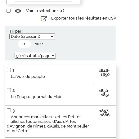
Voir la sélection (
0
)
Exporter tous les résultats en CSV
Tri par :
sur 1
1
1848-
1850
La Voix du peuple
2
1850-
1851
Le Peuple : journal du Midi
3
1857-
1866
Annonces marseillaises et les Petites
affiches toulonnaises, d'Aix, d'Arles,
d'Avignon, de Nîmes, d'Alais, de Montpellier
et de Cette