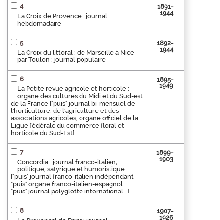
4
1891-
1944
La Croix de Provence : journal
hebdomadaire
5
1892-
1944
La Croix du littoral : de Marseille à Nice
par Toulon : journal populaire
6
1895-
1949
La Petite revue agricole et horticole :
organe des cultures du Midi et du Sud-est
de la France ["puis" journal bi-mensuel de
l'horticulture, de l'agriculture et des
associations agricoles, organe officiel de la
Ligue fédérale du commerce floral et
horticole du Sud-Est]
7
1899-
1903
Concordia : journal franco-italien,
politique, satyrique et humoristique
["puis" journal franco-italien indépendant
"puis" organe franco-italien-espagnol...
"puis" journal polyglotte international...]
8
1907-
1926