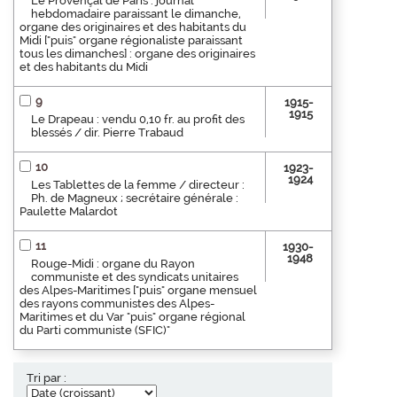
Le Provençal de Paris : journal
hebdomadaire paraissant le dimanche,
organe des originaires et des habitants du
Midi ["puis" organe régionaliste paraissant
tous les dimanches] : organe des originaires
et des habitants du Midi
9
1915-
1915
Le Drapeau : vendu 0,10 fr. au profit des
blessés / dir. Pierre Trabaud
10
1923-
1924
Les Tablettes de la femme / directeur :
Ph. de Magneux ; secrétaire générale :
Paulette Malardot
11
1930-
1948
Rouge-Midi : organe du Rayon
communiste et des syndicats unitaires
des Alpes-Maritimes ["puis" organe mensuel
des rayons communistes des Alpes-
Maritimes et du Var "puis" organe régional
du Parti communiste (SFIC)"
Tri par :