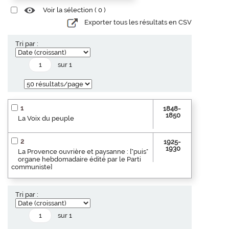
Voir la sélection (
0
)
Exporter tous les résultats en CSV
Tri par :
sur 1
1
1848-
1850
La Voix du peuple
2
1925-
1930
La Provence ouvrière et paysanne : ["puis"
organe hebdomadaire édité par le Parti
communiste]
Tri par :
sur 1