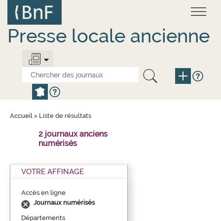
Aller
Panneau de gestion des cookies
au
contenu
principal
Presse locale ancienne
Accueil
>
Liste de résultats
2 journaux anciens
numérisés
VOTRE AFFINAGE
Accès en ligne
Journaux numérisés
Départements