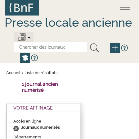
Aller
Panneau de gestion des cookies
au
contenu
principal
Presse locale ancienne
Accueil
>
Liste de résultats
1 journal ancien
numérisé
VOTRE AFFINAGE
Accès en ligne
Journaux numérisés
Départements