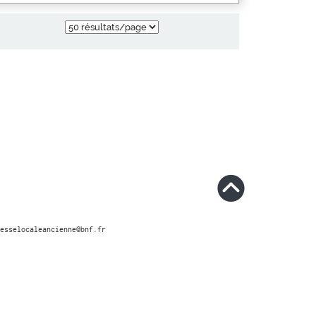
esselocaleancienne@bnf.fr