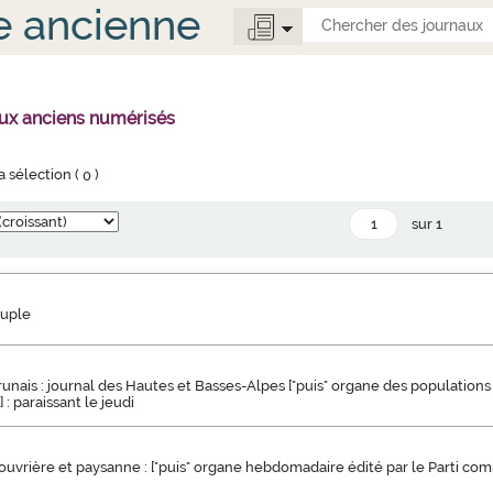
e ancienne
aux anciens numérisés
la sélection (
0
)
sur 1
euple
unais : journal des Hautes et Basses-Alpes ["puis" organe des populations
: paraissant le jeudi
uvrière et paysanne : ["puis" organe hebdomadaire édité par le Parti co