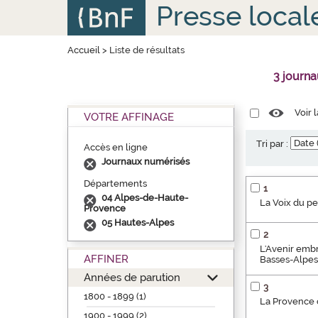
Aller
Panneau de gestion des cookies
Presse local
au
contenu
principal
Accueil
>
Liste de résultats
3 journ
Voir 
VOTRE AFFINAGE
Tri par :
Accès en ligne
Journaux numérisés
Départements
1
04 Alpes-de-Haute-
La Voix du p
Provence
05 Hautes-Alpes
2
L'Avenir embr
AFFINER
Basses-Alpes] 
Années de parution
3
1800 - 1899 (1)
La Provence o
1900 - 1999 (2)