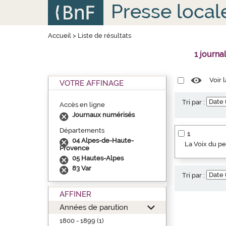
Aller
Panneau de gestion des cookies
Presse local
au
contenu
principal
Accueil
>
Liste de résultats
1 journa
Voir 
VOTRE AFFINAGE
Tri par :
Accès en ligne
Journaux numérisés
Départements
1
04 Alpes-de-Haute-
La Voix du p
Provence
05 Hautes-Alpes
83 Var
Tri par :
AFFINER
Années de parution
1800 - 1899 (1)