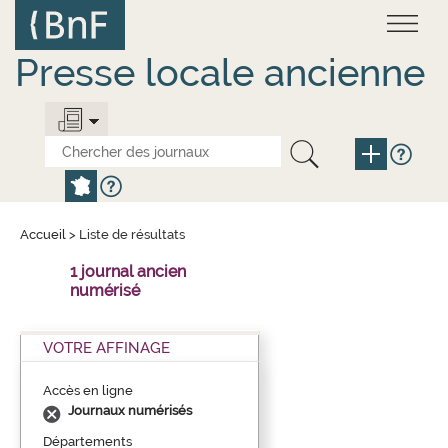
Aller
Panneau de gestion des cookies
au
contenu
principal
Presse locale ancienne
Accueil
>
Liste de résultats
1 journal ancien
numérisé
VOTRE AFFINAGE
Accès en ligne
Journaux numérisés
Départements