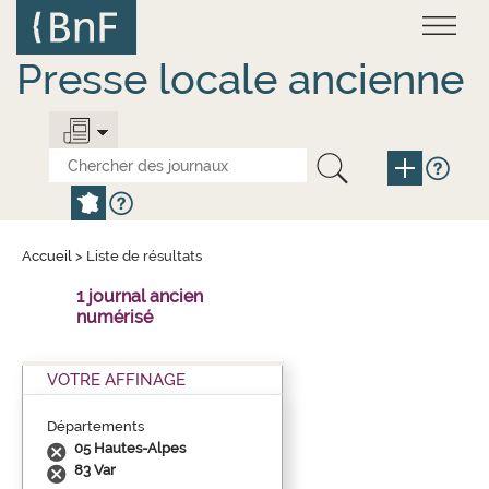
Aller
Panneau de gestion des cookies
au
contenu
principal
Presse locale ancienne
Accueil
>
Liste de résultats
1 journal ancien
numérisé
VOTRE AFFINAGE
Départements
05 Hautes-Alpes
83 Var