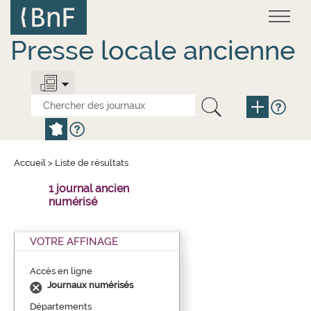
Aller
Panneau de gestion des cookies
au
contenu
principal
Presse locale ancienne
Accueil
>
Liste de résultats
1 journal ancien
numérisé
VOTRE AFFINAGE
Accès en ligne
Journaux numérisés
Départements