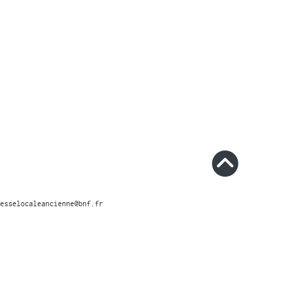
esselocaleancienne@bnf.fr