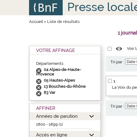
Aller
Panneau de gestion des cookies
Presse local
au
contenu
principal
Accueil
>
Liste de résultats
1 journa
Voir 
VOTRE AFFINAGE
Tri par :
Départements
04 Alpes-de-Haute-
Provence
05 Hautes-Alpes
1
13 Bouches-du-Rhône
La Voix du p
83 Var
Tri par :
AFFINER
Années de parution
1800 - 1899 (1)
Accès en ligne