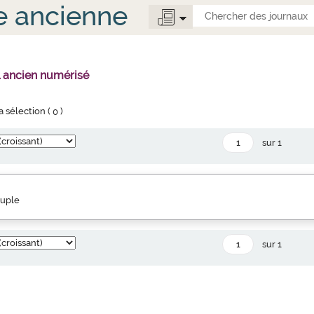
e ancienne
l ancien numérisé
la sélection (
0
)
sur 1
euple
sur 1