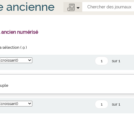
e ancienne
l ancien numérisé
la sélection (
0
)
sur 1
euple
sur 1