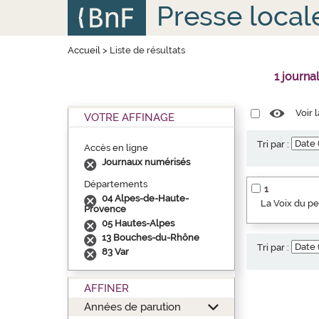
Aller
Panneau de gestion des cookies
Presse local
au
contenu
principal
Accueil
>
Liste de résultats
1 journa
Voir 
VOTRE AFFINAGE
Tri par :
Accès en ligne
Journaux numérisés
Départements
1
04 Alpes-de-Haute-
La Voix du p
Provence
05 Hautes-Alpes
13 Bouches-du-Rhône
Tri par :
83 Var
AFFINER
Années de parution