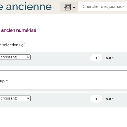
e ancienne
l ancien numérisé
la sélection (
0
)
sur 1
euple
sur 1