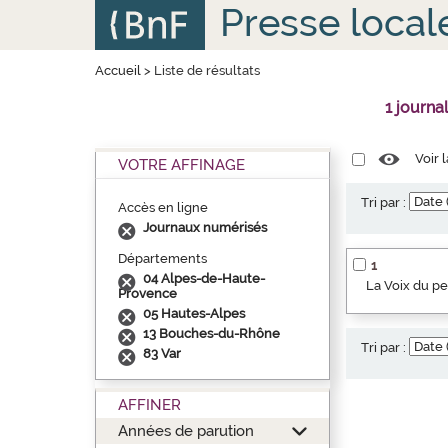
Aller
Panneau de gestion des cookies
Presse local
au
contenu
principal
Accueil
>
Liste de résultats
1 journa
Voir 
VOTRE AFFINAGE
Tri par :
Accès en ligne
Journaux numérisés
Départements
1
04 Alpes-de-Haute-
La Voix du p
Provence
05 Hautes-Alpes
13 Bouches-du-Rhône
Tri par :
83 Var
AFFINER
Années de parution