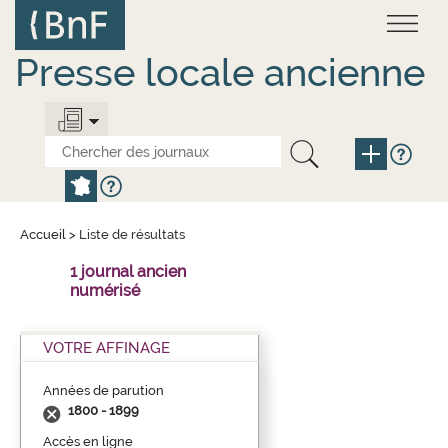
Aller
Panneau de gestion des cookies
au
contenu
principal
Presse locale ancienne
Accueil
>
Liste de résultats
1 journal ancien
numérisé
VOTRE AFFINAGE
Années de parution
1800 - 1899
Accès en ligne