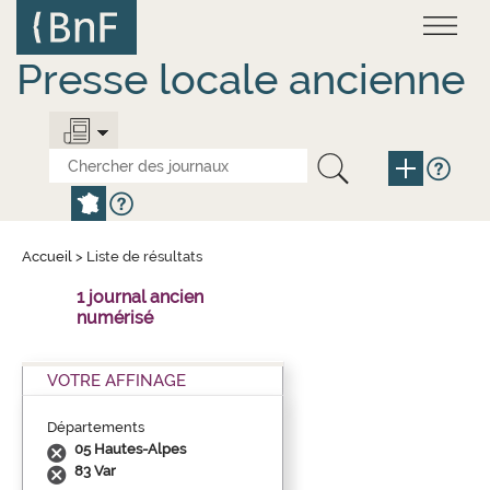
Aller
Panneau de gestion des cookies
au
contenu
principal
Presse locale ancienne
Accueil
>
Liste de résultats
1 journal ancien
numérisé
VOTRE AFFINAGE
Départements
05 Hautes-Alpes
83 Var