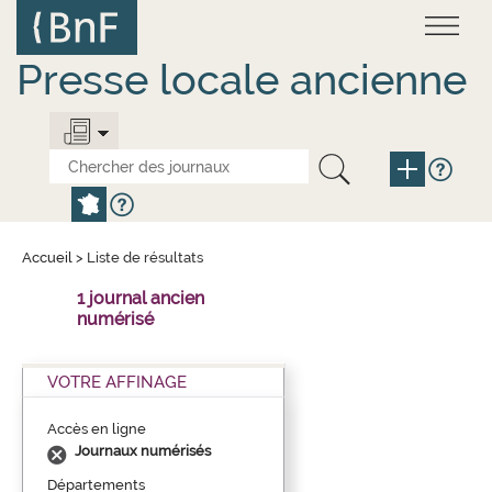
Aller
Panneau de gestion des cookies
au
contenu
principal
Presse locale ancienne
Accueil
>
Liste de résultats
1 journal ancien
numérisé
VOTRE AFFINAGE
Accès en ligne
Journaux numérisés
Départements