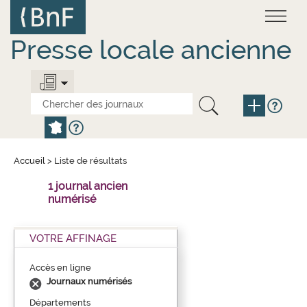
Aller
Panneau de gestion des cookies
au
contenu
principal
Presse locale ancienne
Accueil
>
Liste de résultats
1 journal ancien
numérisé
VOTRE AFFINAGE
Accès en ligne
Journaux numérisés
Départements