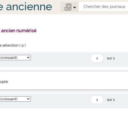
e ancienne
l ancien numérisé
la sélection (
0
)
sur 1
euple
sur 1