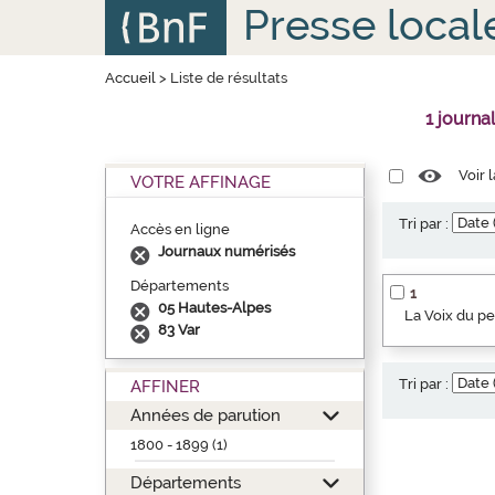
Aller
Panneau de gestion des cookies
Presse local
au
contenu
principal
Accueil
>
Liste de résultats
1 journa
Voir 
VOTRE AFFINAGE
Tri par :
Accès en ligne
Journaux numérisés
Départements
1
05 Hautes-Alpes
La Voix du p
83 Var
Tri par :
AFFINER
Années de parution
1800 - 1899 (1)
Départements