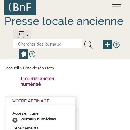
Aller
Panneau de gestion des cookies
au
contenu
principal
Presse locale ancienne
Accueil
>
Liste de résultats
1 journal ancien
numérisé
VOTRE AFFINAGE
Accès en ligne
Journaux numérisés
Départements