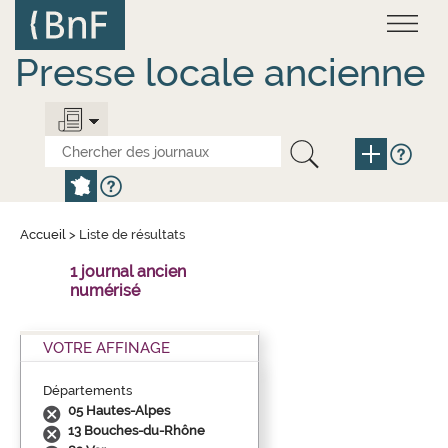
Aller
Panneau de gestion des cookies
au
contenu
principal
Presse locale ancienne
Accueil
>
Liste de résultats
1 journal ancien
numérisé
VOTRE AFFINAGE
Départements
05 Hautes-Alpes
13 Bouches-du-Rhône